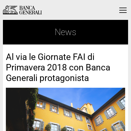
Vai al contenuto principale
Vai al contenuto principale
Menu
News
Al via le Giornate FAI di
Primavera 2018 con Banca
Generali protagonista