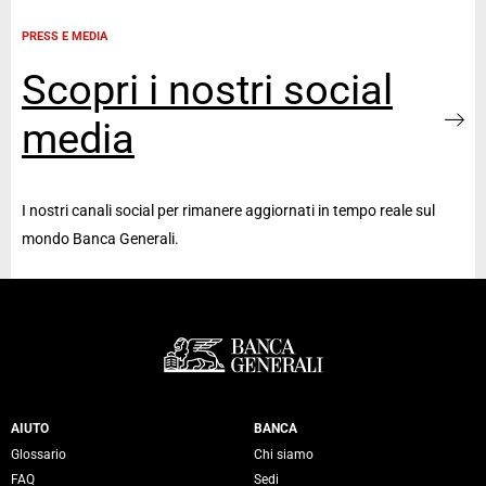
PRESS E MEDIA
Scopri i nostri social
media
I nostri canali social per rimanere aggiornati in tempo reale sul
mondo Banca Generali.
Servizi Banca Generali
AIUTO
BANCA
Glossario
Chi siamo
FAQ
Sedi