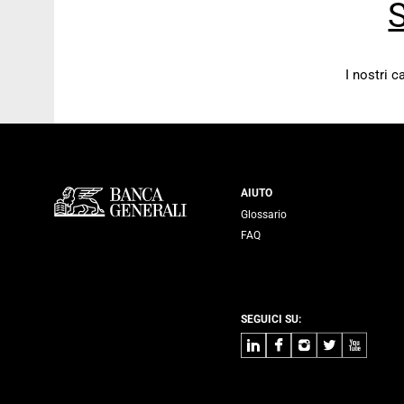
S
I nostri 
Servizi Banca
AIUTO
Glossario
FAQ
SEGUICI SU:
LinkedIn
Facebook
Instagram
Twitter
Youtube