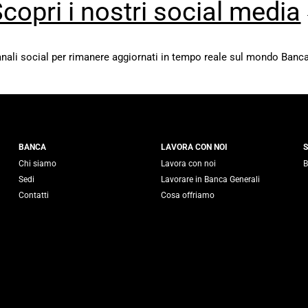
copri i nostri social media
canali social per rimanere aggiornati in tempo reale sul mondo Banca
 Generali
BANCA
LAVORA CON NOI
S
Chi siamo
Lavora con noi
B
Sedi
Lavorare in Banca Generali
Contatti
Cosa offriamo