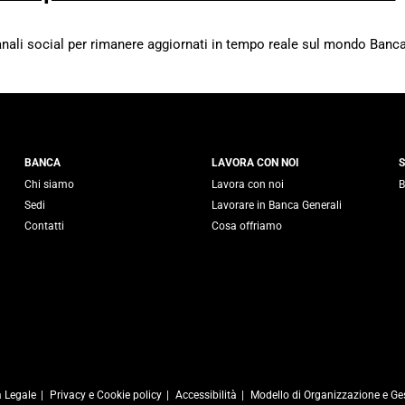
canali social per rimanere aggiornati in tempo reale sul mondo Banca
 Generali
BANCA
LAVORA CON NOI
S
Chi siamo
Lavora con noi
B
Sedi
Lavorare in Banca Generali
Contatti
Cosa offriamo
 Legale
Privacy e Cookie policy
Accessibilità
Modello di Organizzazione e Ge