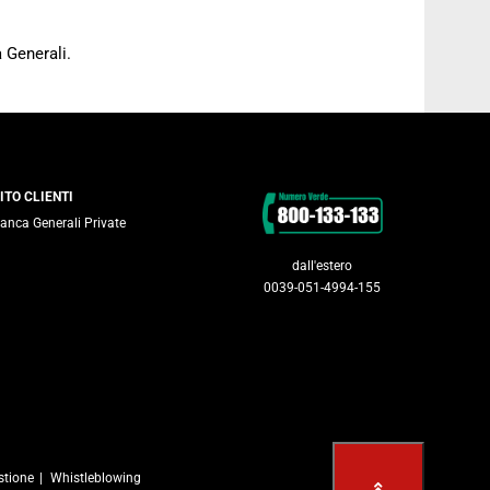
 Generali.
Contatti
ITO CLIENTI
anca Generali Private
dall'estero
0039-051-4994-155
stione
Whistleblowing