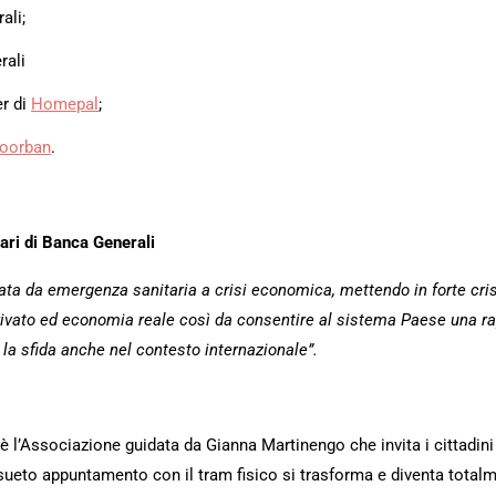
ali;
rali
er di
Homepal
;
oorban
.
ari di Banca Generali
ta da emergenza sanitaria a crisi economica, mettendo in forte cris
ivato ed economia reale così da consentire al sistema Paese una rap
e la sfida anche nel contesto internazionale”.
ssociazione guidata da Gianna Martinengo che invita i cittadini a 
ueto appuntamento con il tram fisico si trasforma e diventa totalme