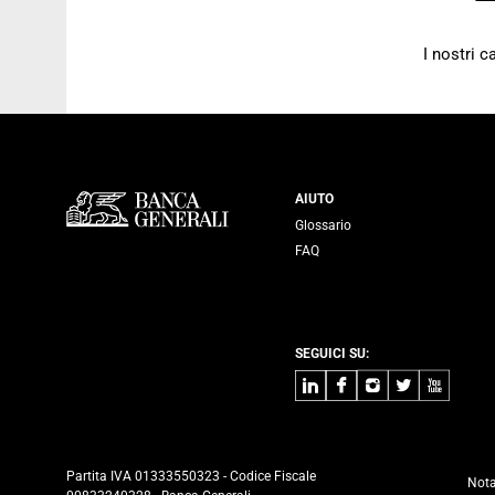
I nostri 
Servizi Banca
AIUTO
Glossario
FAQ
SEGUICI SU:
LinkedIn
Facebook
Instagram
Twitter
Youtube
Partita IVA 01333550323 - Codice Fiscale
Nota