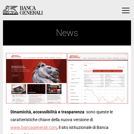
Vai al contenuto principale
Vai al contenuto principale
Menu
News
Dinamicità, accessibilità e trasparenza
: sono queste le
caratteristiche chiave della nuova versione di
www.bancagenerali.com
, il sito istituzionale di Banca