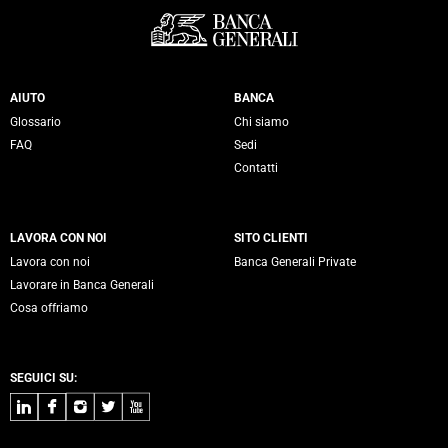
Servizi Banca Generali
AIUTO
BANCA
Glossario
Chi siamo
FAQ
Sedi
Contatti
LAVORA CON NOI
SITO CLIENTI
Lavora con noi
Banca Generali Private
Lavorare in Banca Generali
Cosa offriamo
SEGUICI SU:
LinkedIn
Facebook
Instagram
Twitter
Youtube