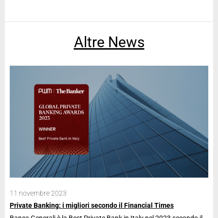
Altre News
11 novembre 2023
28
Private Banking: i migliori secondo il Financial Times
Ban
Banca Generali è la Best Private Bank in Italy nel 2023 secondo il
La 