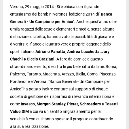
Verona, 29 maggio 2014 - Si è chiusa con il grande
entusiasmo dei bambini veronesi ledizione 2014 di"
Banca
Generali - Un Campione per Amico".
Anche quest'anno oltre
8mila ragazzi delle scuole elementari e medie, senza alcuna
distinzione di abilità, hanno avuto la possibilità di giocare e
divertirsi al fianco di quattro vere e proprie leggende dello
sport italiano:
Adriano Panatta, Andrea Lucchetta, Jury
Chechi e Ciccio Graziani.
A fare da cornice a questo
straordinario evento, dieci tra le più belle città italiane: Roma,
Palermo, Taranto, Macerata, Arezzo, Biella, Como, Piacenza,
Pordenone e Verona. "Banca Generali - Un Campione per
Amico" ha potuto inoltre contare sul supporto di cinque
società di gestione del risparmio di rilevanza internazionale
come
Invesco, Morgan Stanley, Pictet, Schroeders e Tosetti
Value SIM
a cui va un sentito ringraziamento per la
sensibilità con cui hanno sposato il progetto contribuendo
alla sua realizzazione.