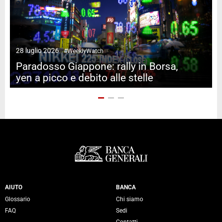
28 luglio 2026
#WeeklyWatch
2
Paradosso Giappone: rally in Borsa,
yen a picco e debito alle stelle
Servizi Banca Generali
AIUTO
BANCA
Glossario
Chi siamo
FAQ
Sedi