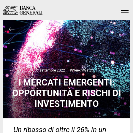
Vai al contenuto principale
Vai al contenuto principale
Menu
07 settembre 2022
#WeeklyWatch
I MERCATI EMERGENTI:
OPPORTUNITÀ E RISCHI DI
INVESTIMENTO
Un ribasso di oltre il 26% in un