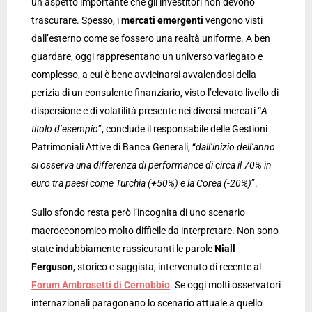
un aspetto importante che gli investitori non devono
trascurare. Spesso, i
mercati
emergenti
vengono visti
dall’esterno come se fossero una realtà uniforme. A ben
guardare, oggi rappresentano un universo variegato e
complesso, a cui è bene avvicinarsi avvalendosi della
perizia di un consulente finanziario, visto l’elevato livello di
dispersione e di volatilità presente nei diversi mercati “
A
titolo d’esempio
”, conclude il responsabile delle Gestioni
Patrimoniali Attive di Banca Generali, “
dall’inizio dell’anno
si osserva una differenza di performance di circa il 70% in
euro tra paesi come Turchia (+50%) e la Corea (-20%)
”.
Sullo sfondo resta però l’incognita di uno scenario
macroeconomico molto difficile da interpretare. Non sono
state indubbiamente rassicuranti le parole
Niall
Ferguson
, storico e saggista, intervenuto di recente al
Forum
Ambrosetti di Cernobbio
. Se oggi molti osservatori
internazionali paragonano lo scenario attuale a quello