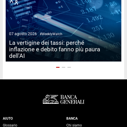
07 agosto 2026
#WeeklyWatch
2
La vertigine dei tassi: perché
inflazione e debito fanno più paura
dell'AI
Servizi Banca Generali
AIUTO
BANCA
Glossario
Chi siamo