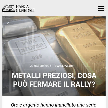
Vai al contenuto principale
Vai al contenuto principale
Menu
20 ottobre 2025
#WeeklyWatch
METALLI PREZIOSI, COSA
PUÒ FERMARE IL RALLY?
Oro e argento hanno inanellato una serie