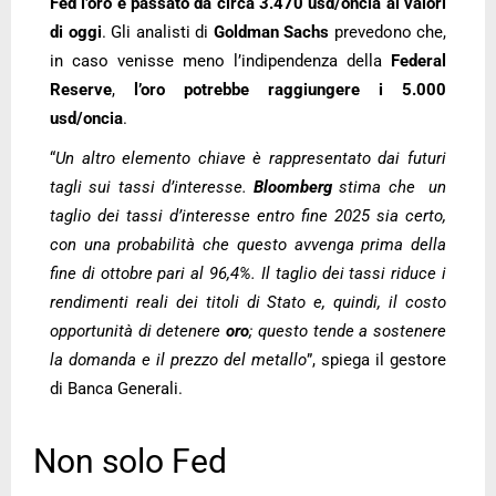
Fed l’oro è passato da circa 3.470 usd/oncia ai valori
di oggi
. Gli analisti di
Goldman Sachs
prevedono che,
in caso venisse meno l’indipendenza della
Federal
Reserve
,
l’oro potrebbe raggiungere i 5.000
usd/oncia
.
“
Un altro elemento chiave è rappresentato dai futuri
tagli sui tassi d’interesse.
Bloomberg
stima che un
taglio dei tassi d’interesse entro fine 2025 sia certo,
con una probabilità che questo avvenga prima della
fine di ottobre pari al 96,4%. Il taglio dei tassi riduce i
rendimenti reali dei titoli di Stato e, quindi, il costo
opportunità di detenere
oro
; questo tende a sostenere
la domanda e il prezzo del metallo
”, spiega il gestore
di Banca Generali.
Non solo Fed