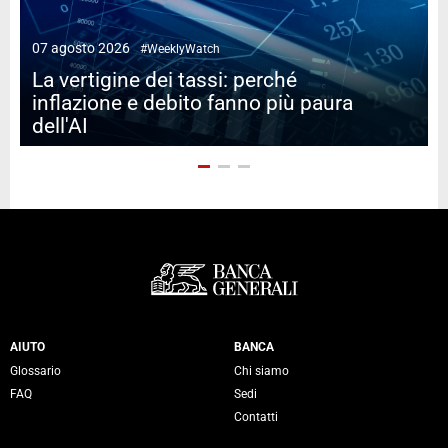
07 agosto 2026
#WeeklyWatch
2
La vertigine dei tassi: perché
inflazione e debito fanno più paura
dell'AI
Servizi Banca Generali
AIUTO
BANCA
Glossario
Chi siamo
FAQ
Sedi
Contatti