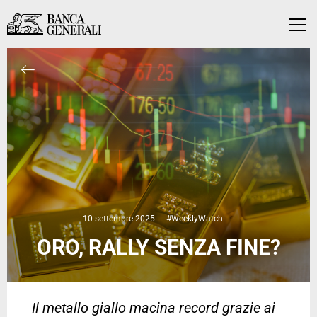
Vai al contenuto principale
Vai al contenuto principale
Menu
10 settembre 2025
#WeeklyWatch
ORO, RALLY SENZA FINE?
Il metallo giallo macina record grazie ai