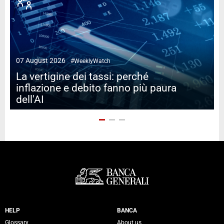
07 August 2026
#WeeklyWatch
2
La vertigine dei tassi: perché
inflazione e debito fanno più paura
dell'AI
Servizi Banca Generali
HELP
BANCA
Glossary
About us