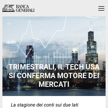
Skip to Main Content
Skip to Main Content
Menu
07 May 2026
#WeeklyWatch
TRIMESTRALI, IL TECH USA
SI CONFERMA MOTORE DEI
MERCATI
La stagione dei conti sui due lati