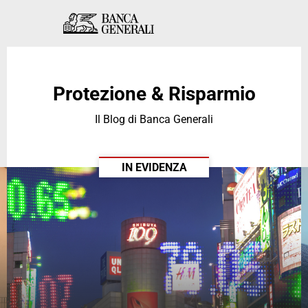
Skip to Main Content
Skip to Main Content
Protezione & Risparmio
Il Blog di Banca Generali
IN EVIDENZA