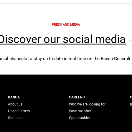
PRESS AND MEDIA
Discover our social media
ocial channels to stay up to date in real time on the Banca Generali 
 Generali
BANCA
CAREERS
About us
Who we are looking for
B
Headquarters
What we offer
Contacts
Opportunities