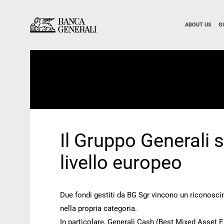
Skip to Main Content
Skip to Main Content
ABOUT US
G
Il Gruppo Generali 
livello europeo
Due fondi gestiti da BG Sgr vincono un riconoscim
nella propria categoria.
In particolare, Generali Cash (Best Mixed Asset E