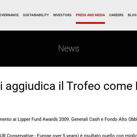
OVERNANCE
SUSTAINABILITY
INVESTORS
PRESS AND MEDIA
CAREERS
BLOG
News
si aggiudica il Trofeo come
ento ai Lipper Fund Awards 2009. Generali Cash e Fondo Alto Obbliga
UR Conservative - Europe over 5 years) è risultato quello con migli