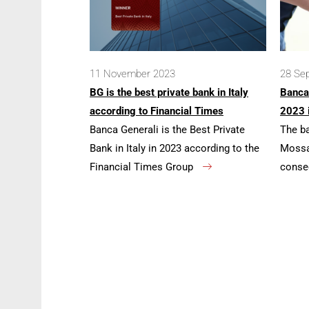
11 November 2023
28 Se
BG is the best private bank in Italy
Banca
according to Financial Times
2023 
Banca Generali is the Best Private
The b
Bank in Italy in 2023 according to the
Mossa 
Financial Times Group
conse