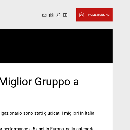
Sito in italiano, cambia in Ingl
HOME BANKING
 Miglior Gruppo a
zionario sono stati giudicati i migliori in Italia
or performance a 5 anni in Europa, nella categoria