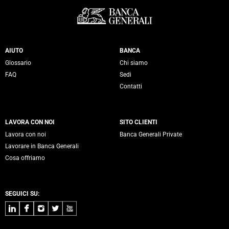
Servizi Banca Generali
AIUTO
BANCA
Glossario
Chi siamo
FAQ
Sedi
Contatti
LAVORA CON NOI
SITO CLIENTI
Lavora con noi
Banca Generali Private
Lavorare in Banca Generali
Cosa offriamo
SEGUICI SU:
LinkedIn
Facebook
Instagram
Twitter
Youtube