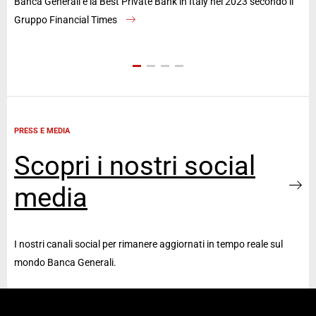
Banca Generali è la Best Private Bank in Italy nel 2023 secondo il
La 
Gruppo Financial Times
an
PRESS E MEDIA
Scopri i nostri social
media
I nostri canali social per rimanere aggiornati in tempo reale sul
mondo Banca Generali.