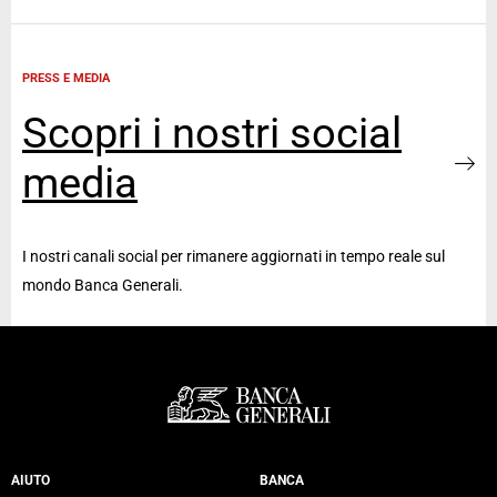
PRESS E MEDIA
Scopri i nostri social
media
I nostri canali social per rimanere aggiornati in tempo reale sul
mondo Banca Generali.
Servizi Banca Generali
AIUTO
BANCA