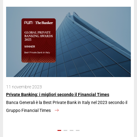
11 novembre 2023
28
Private Banking: i migliori secondo il Financial Times
Ban
Banca Generali è la Best Private Bank in Italy nel 2023 secondo il
La 
Gruppo Financial Times
an