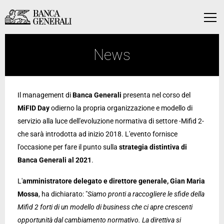
Vai al contenuto principale
Vai al contenuto principale
Menu
News
Il management di
Banca Generali
presenta nel corso del
MiFID Day
odierno la propria organizzazione e modello di
servizio alla luce dell'evoluzione normativa di settore -Mifid 2-
che sarà introdotta ad inizio 2018. L'evento fornisce
l'occasione per fare il punto sulla
strategia distintiva di
Banca Generali al 2021
.
L'
amministratore delegato e direttore generale, Gian Maria
Mossa
, ha dichiarato: "
Siamo pronti a raccogliere le sfide della
Mifid 2 forti di un modello di business che ci apre crescenti
opportunità dal cambiamento normativo. La direttiva si