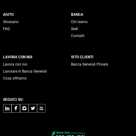
Servizi Banca Generali
AIUTO
BANCA
Glossario
Chi siamo
FAQ
Sedi
Contatti
LAVORA CON NOI
SITO CLIENTI
Lavora con noi
Banca Generali Private
Lavorare in Banca Generali
Cosa offriamo
SEGUICI SU:
LinkedIn
Facebook
Instagram
Twitter
Youtube
Contatti