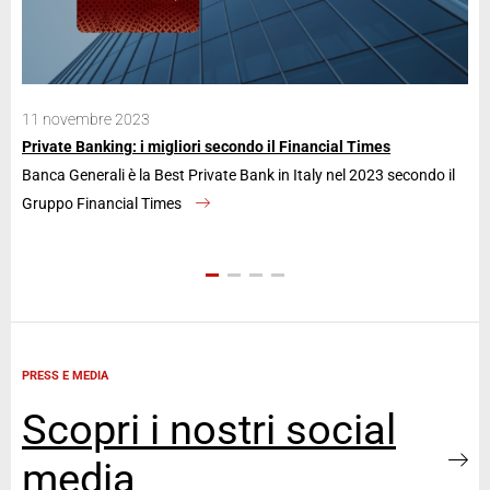
11 novembre 2023
28
Private Banking: i migliori secondo il Financial Times
Ban
Banca Generali è la Best Private Bank in Italy nel 2023 secondo il
La 
Gruppo Financial Times
an
PRESS E MEDIA
Scopri i nostri social
media