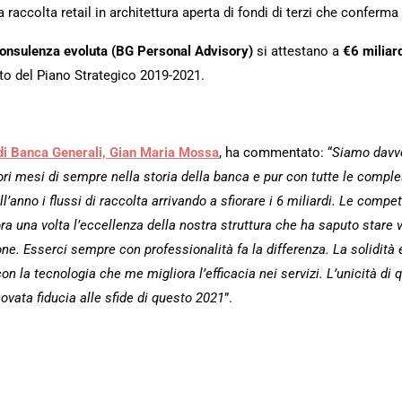
a raccolta retail in architettura aperta di fondi di terzi che conferma 
onsulenza evoluta (BG Personal Advisory)
si attestano a
€6 miliar
bito del Piano Strategico 2019-2021.
di Banca Generali, Gian Maria Mossa
, ha commentato: “
Siamo davver
ori mesi di sempre nella storia della banca e pur con tutte le compless
anno i flussi di raccolta arrivando a sfiorare i 6 miliardi. Le compet
a una volta l’eccellenza della nostra struttura che ha saputo stare 
zione. Esserci sempre con professionalità fa la differenza. La solidità
con la tecnologia che me migliora l’efficacia nei servizi. L’unicità di 
novata fiducia alle sfide di questo 2021
”.