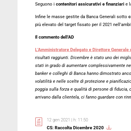
Seguono i
contenitori assicurativi e finanziari
e l
Infine le masse gestite da Banca Generali sotto
c
più elevato del target fissato per il 2021 nell'am
Il commento dell’AD
L’Amministratore Delegato e Direttore Generale 
risultati raggiunti. Dicembre è stato uno dei migli
stati in grado di aumentare complessivamente nell’
banker e colleghi di Banca hanno dimostrato ancor
volatilità e nelle scelte di protezione e pianifica
poggia sulla forza e qualità di persone di fiducia, 
arrivano dalla clientela, ci fanno guardare con rin
12 gen 2021 | h: 11:50
CS: Raccolta Dicembre 2020