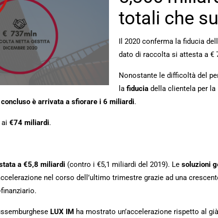
totali che s
Il 2020 conferma la fiducia dell
dato di raccolta si attesta a € 
Nonostante le difficoltà del pe
la
fiducia
della clientela per la
concluso è arrivata a sfiorare i 6 miliardi
.
 ai
€74 miliardi
.
estata a €5,8 miliardi
(contro i €5,1 miliardi del 2019). Le
soluzioni g
celerazione nel corso dell’ultimo trimestre grazie ad una crescente
finanziario.
 lussemburghese
LUX IM
ha mostrato un’accelerazione rispetto al già