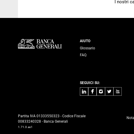
I nostri 
Servizi Banca
AIUTO
Glossario
FAQ
SEGUICI SU:
LinkedIn
Facebook
Instagram
Twitter
Youtube
Partita IVA 01333550323 - Codice Fiscale
Nota
00833240328 - Banca Generali
1.71.0.as1