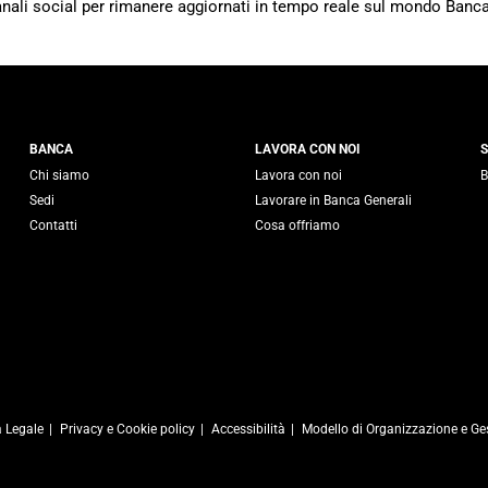
canali social per rimanere aggiornati in tempo reale sul mondo Banca
 Generali
BANCA
LAVORA CON NOI
S
Chi siamo
Lavora con noi
B
Sedi
Lavorare in Banca Generali
Contatti
Cosa offriamo
 Legale
Privacy e Cookie policy
Accessibilità
Modello di Organizzazione e Ge