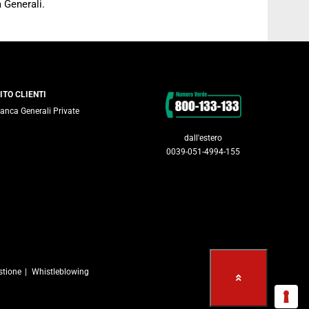
 Generali.
Contatti
ITO CLIENTI
anca Generali Private
dall'estero
0039-051-4994-155
stione
Whistleblowing