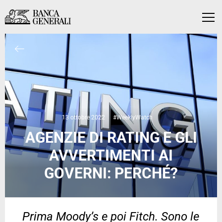
Vai al contenuto principale
Vai al contenuto principale
Menu
13 ottobre 2022
#WeeklyWatch
AGENZIE DI RATING E GLI
AVVERTIMENTI AI
GOVERNI: PERCHÉ?
Prima Moody’s e poi Fitch. Sono le