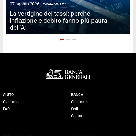
07 agosto 2026
#WeeklyWatch
2
La vertigine dei tassi: perché
inflazione e debito fanno più paura
dell'AI
Servizi Banca Generali
AIUTO
BANCA
Glossario
Chi siamo
FAQ
Sedi
Contatti