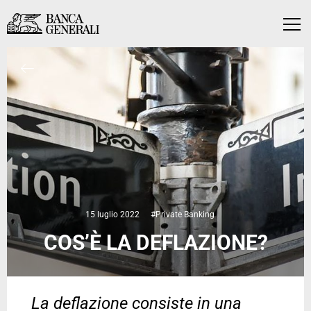
Vai al contenuto principale
Vai al contenuto principale
Menu
15 luglio 2022
#Private Banking
COS’È LA DEFLAZIONE?
La deflazione consiste in una