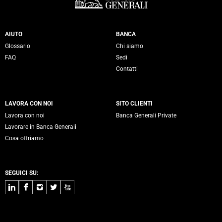
Servizi Banca Generali
AIUTO
BANCA
Glossario
Chi siamo
FAQ
Sedi
Contatti
LAVORA CON NOI
SITO CLIENTI
Lavora con noi
Banca Generali Private
Lavorare in Banca Generali
Cosa offriamo
SEGUICI SU:
LinkedIn
Facebook
Instagram
Twitter
Youtube