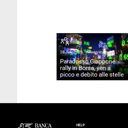
28 July 2026
#WeeklyWatch
Paradosso Giappone:
rally in Borsa, yen a
picco e debito alle stelle
HELP