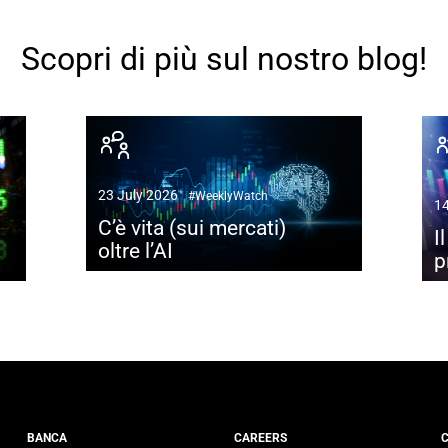
Scopri di più sul nostro blog!
23 July 2026
#WeeklyWatch
14
C’è vita (sui mercati)
I
oltre l’AI
p
BANCA
CAREERS