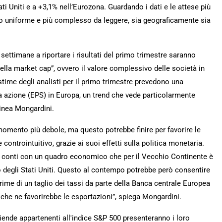
ti Uniti e a +3,1% nell’Eurozona. Guardando i dati e le attese più
eno uniforme e più complesso da leggere, sia geograficamente sia
settimane a riportare i risultati del primo trimestre saranno
ella market cap”, ovvero il valore complessivo delle società in
stime degli analisti per il primo trimestre prevedono una
ola azione (EPS) in Europa, un trend che vede particolarmente
linea Mongardini.
mento più debole, ma questo potrebbe finire per favorire le
ontrointuitivo, grazie ai suoi effetti sulla politica monetaria.
i conti con un quadro economico che per il Vecchio Continente è
o degli Stati Uniti. Questo al contempo potrebbe però consentire
rime di un taglio dei tassi da parte della Banca centrale Europea
 che ne favorirebbe le esportazioni”, spiega Mongardini.
 aziende appartenenti all'indice S&P 500 presenteranno i loro