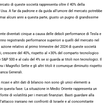
mercato di queste società rappresenta oltre il 40% della
e Usa. A far da padrone e da guida all’umore del mercato potrebbe
ai alcuni anni a questa parte, giusto un pugno di grandissime
cente diventati cinque a causa delle deboli performance di Tesla e
anno registrando performance superiori a quelli del mercato nel
r azione relativo al primo trimestre del 2024 di queste società
ti, crescere del 40%, rispetto al +30% del comparto tecnologico
 S&P 500 e al calo del 4% se si guarda ai titoli non tecnologici. Il
 tra i Magnifici Sette e gli altri titoli è comunque diminuito rispetto
Banca Generali.
 ricavi e altri dati di bilancio non sono gli unici elementi a
in questa fase. La situazione in Medio Oriente rappresenta un
onte di volatilità per i mercati finanziari. Basti guardare alla
ll’attacco iraniano nei confronti di Israele e al concomitante