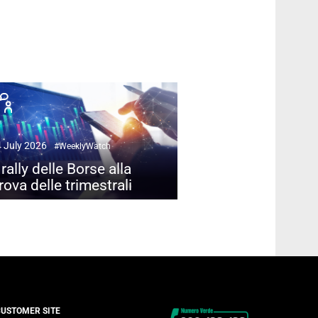
 July 2026
#WeeklyWatch
l rally delle Borse alla
rova delle trimestrali
Contacts
CUSTOMER SITE