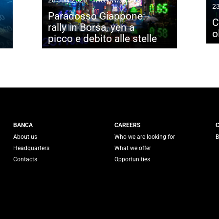
#WeeklyWatch
23
Paradosso Giappone:
C
rally in Borsa, yen a
o
picco e debito alle stelle
 Generali
BANCA
CAREERS
About us
Who we are looking for
B
Headquarters
What we offer
Contacts
Opportunities