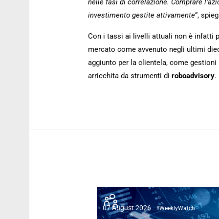
nelle fasi di correlazione. Comprare l’azi
investimento gestite attivamente
”, spie
Con i tassi ai livelli attuali non è infat
mercato come avvenuto negli ultimi diec
aggiunto per la clientela, come gestioni 
arricchita da strumenti di
roboadvisory
.
07 August 2026
#WeeklyWatch