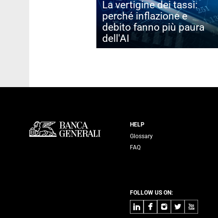
La vertigine dei tassi:
perché inflazione e
debito fanno più paura
dell'AI
Servizi Banca
HELP
Glossary
FAQ
FOLLOW US ON:
LinkedIn
Facebook
Instagram
Twitter
Youtube