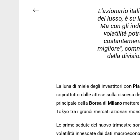
L’azionario ital
del lusso, è su 
Ma con gli ind
volatilità pot
costantemente
migliore”, com
della divis
La luna di miele degli investitori con
Pia
soprattutto dalle attese sulla discesa dei
principale della
Borsa di Milano
mettere
Tokyo tra i grandi mercati azionari mondi
Le prime sedute del nuovo trimestre son
volatilità innescate dai dati macroeconom