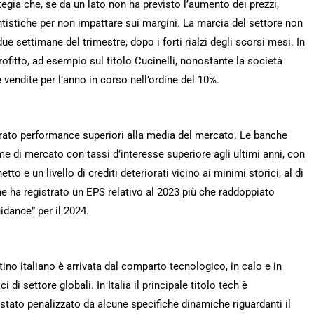
gia che, se da un lato non ha previsto l’aumento dei prezzi,
ntistiche per non impattare sui margini. La marcia del settore non
due settimane del trimestre, dopo i forti rialzi degli scorsi mesi. In
profitto, ad esempio sul titolo Cucinelli, nonostante la società
vendite per l’anno in corso nell’ordine del 10%.
strato performance superiori alla media del mercato. Le banche
e di mercato con tassi d’interesse superiore agli ultimi anni, con
tto e un livello di crediti deteriorati vicino ai minimi storici, al di
e ha registrato un EPS relativo al 2023 più che raddoppiato
idance” per il 2024.
ino italiano è arrivata dal comparto tecnologico, in calo e in
 di settore globali. In Italia il principale titolo tech è
stato penalizzato da alcune specifiche dinamiche riguardanti il