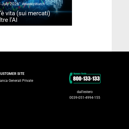
 July 2026
#WeeklyWatch
’è vita (sui mercati)
ltre l’AI
Contacts
CUSTOMER SITE
anca Generali Private
dall'estero
0039-051-4994-155