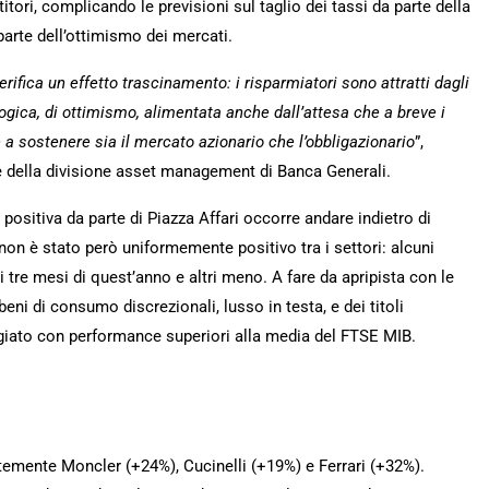
itori, complicando le previsioni sul taglio dei tassi da parte della
parte dell’ottimismo dei mercati.
ifica un effetto trascinamento: i risparmiatori sono attratti dagli
gica, di ottimismo, alimentata anche dall’attesa che a breve i
a sostenere sia il mercato azionario che l’obbligazionario
”,
della divisione asset management di Banca Generali.
 positiva da parte di Piazza Affari occorre andare indietro di
on è stato però uniformemente positivo tra i settori: alcuni
mi tre mesi di quest’anno e altri meno. A fare da apripista con le
eni di consumo discrezionali, lusso in testa, e dei titoli
ggiato con performance superiori alla media del FTSE MIB.
ntemente Moncler (+24%), Cucinelli (+19%) e Ferrari (+32%).