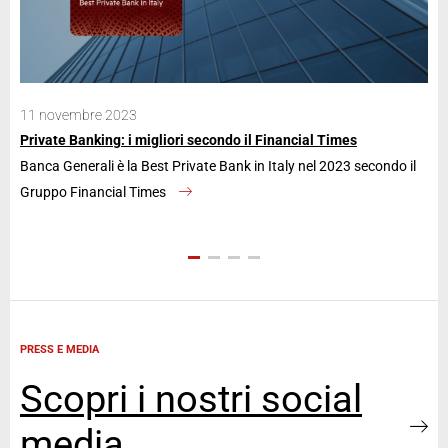
11 novembre 2023
28
Private Banking: i migliori secondo il Financial Times
Ban
Banca Generali è la Best Private Bank in Italy nel 2023 secondo il
La 
Gruppo Financial Times
an
PRESS E MEDIA
Scopri i nostri social
media