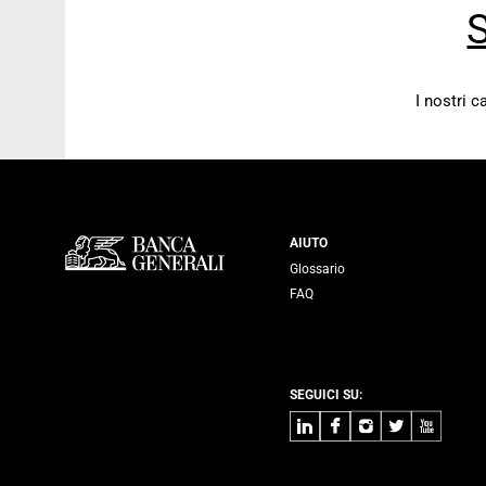
S
I nostri 
Servizi Banca
AIUTO
Glossario
FAQ
SEGUICI SU:
LinkedIn
Facebook
Instagram
Twitter
Youtube