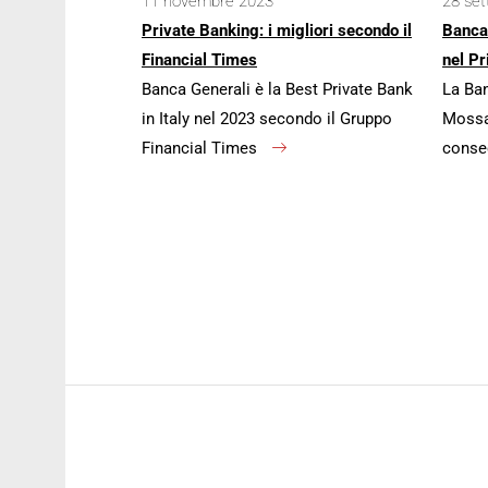
11 novembre 2023
28 se
Private Banking: i migliori secondo il
Banca
Financial Times
nel Pr
Banca Generali è la Best Private Bank
La Ban
in Italy nel 2023 secondo il Gruppo
Mossa 
Financial Times
conse