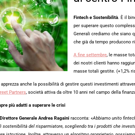
Fintech e Sostenibilità
. È il b
per superare questo compless
Generali crediamo che siano qu
che già da tempo producono ris
A fine settembre
, le masse tot
dei nostri clienti hanno raggiun
masse totali gestite. (+1,2% ri
e apprezza anche la possibilità di gestire questi investimenti attra
reet Partners
, società attiva da oltre 10 anni nel campo della finanz
pre più adatti a superare le crisi
Direttore Generale Andrea Ragaini
racconta: «
Abbiamo unito fintech
i di sostenibilità del risparmiatore, scegliendo tra i prodotti che inv
 istruzione. Inoltre, attraverso un algoritmo proprietario, possiamo fo