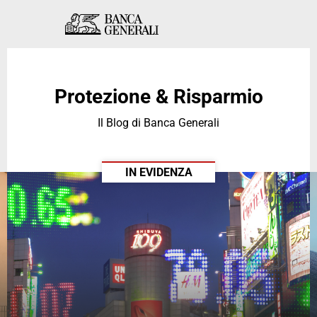
Vai al contenuto principale
Vai al contenuto principale
Protezione & Risparmio
Il Blog di Banca Generali
IN EVIDENZA