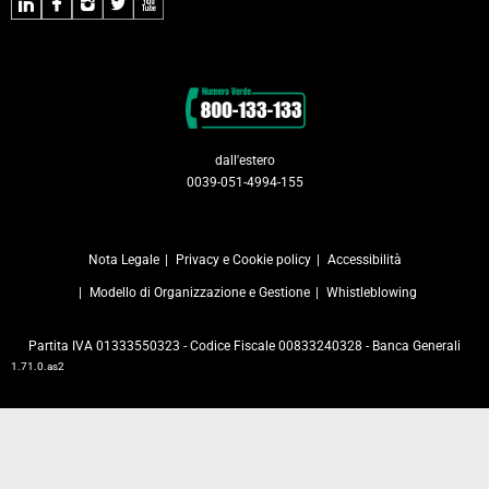
LinkedIn
Facebook
Instagram
Twitter
Youtube
Contatti
dall'estero
0039-051-4994-155
Nota Legale
Privacy e Cookie policy
Accessibilità
Modello di Organizzazione e Gestione
Whistleblowing
Partita IVA 01333550323 - Codice Fiscale 00833240328 - Banca Generali
1.71.0.as2