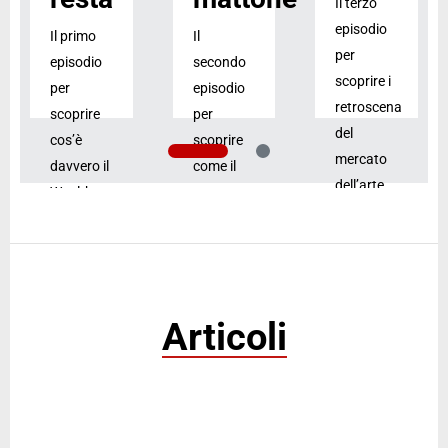
Il terzo
episodio
Il primo
Il
per
episodio
secondo
scoprire i
per
episodio
retroscena
scoprire
per
del
cos’è
scoprire
mercato
davvero il
come il
dell’arte.
Wealth
settore
Advisory.
alberghiero
Ascolta
guarda al
il
Ascolta
futuro.
podcast
il
podcast
Ascolta
Articoli
il
podcast