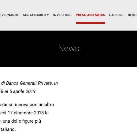
OVERNANCE
SUSTAINABILITY
INVESTORS
PRESS AND MEDIA
CAREERS
BLOG
News
 di Banca Generali Private, in
8 al 5 aprile 2019.
’arte
si rinnova con un altro
nedì 17 dicembre 2018 la
r
, una delle figure più
taliano.