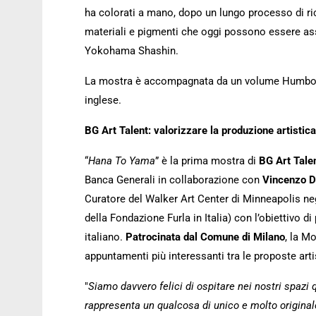
ha colorati a mano, dopo un lungo processo di ri
materiali e pigmenti che oggi possono essere assi
Yokohama Shashin.
La mostra è accompagnata da un volume Humboldt
inglese.
BG Art Talent: valorizzare la produzione artistica
“
Hana To Yama
” è la prima mostra di
BG Art Tale
Banca Generali in collaborazione con
Vincenzo D
Curatore del Walker Art Center di Minneapolis negl
della Fondazione Furla in Italia) con l’obiettivo d
italiano.
Patrocinata dal Comune di Milano
, la M
appuntamenti più interessanti tra le proposte artis
"
Siamo davvero felici di ospitare nei nostri spazi
rappresenta un qualcosa di unico e molto original