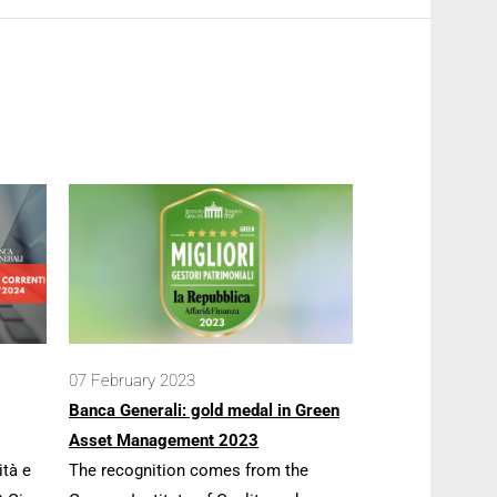
07 February 2023
Banca Generali: gold medal in Green
Asset Management 2023
ità e
The recognition comes from the