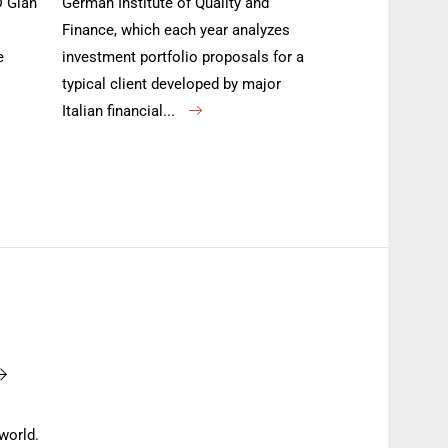
D Gian
German Institute of Quality and
Finance, which each year analyzes
e
investment portfolio proposals for a
typical client developed by major
Italian financial...
world.