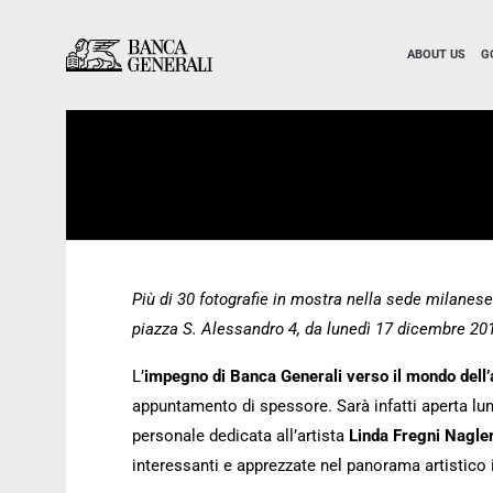
Skip to Main Content
Skip to Main Content
ABOUT US
G
Più di 30 fotografie in mostra nella sede milanese
piazza S. Alessandro 4, da lunedì 17 dicembre 201
L’
impegno di Banca Generali verso il mondo dell
appuntamento di spessore. Sarà infatti aperta lu
personale dedicata all’artista
Linda Fregni Nagle
interessanti e apprezzate nel panorama artistico i