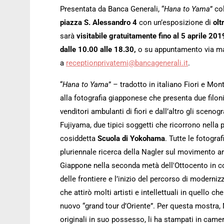
Presentata da Banca Generali, “
Hana to Yama
” co
piazza S. Alessandro 4
con un’esposizione di
olt
sarà
visitabile gratuitamente fino al 5 aprile 201
dalle 10.00 alle 18.30,
o su appuntamento via ma
a
receptionprivatemi@bancagenerali.it
.
“
Hana to Yama
” – tradotto in italiano Fiori e M
alla fotografia giapponese che presenta due filoni 
venditori ambulanti di fiori e dall’altro gli sceno
Fujiyama, due tipici soggetti che ricorrono nella 
cosiddetta
Scuola di Yokohama
. Tutte le fotogra
pluriennale ricerca della Nagler sul movimento art
Giappone nella seconda metà dell'Ottocento in c
delle frontiere e l’inizio del percorso di moderni
che attirò molti artisti e intellettuali in quello ch
nuovo “grand tour d’Oriente”. Per questa mostra, N
originali in suo possesso, li ha stampati in came