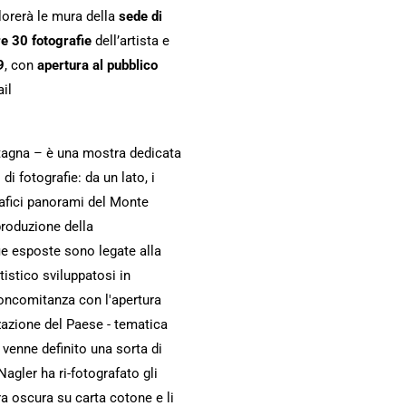
lorerà le mura della
sede di
re 30 fotografie
dell’artista e
9
, con
apertura al pubblico
il
ontagna – è una mostra dedicata
di fotografie: da un lato, i
grafici panorami del Monte
produzione della
fie esposte sono legate alla
istico sviluppatosi in
oncomitanza con l'apertura
zzazione del Paese - tematica
e venne definito una sorta di
agler ha ri-fotografato gli
ra oscura su carta cotone e li