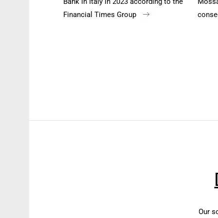
Bank in Italy in 2023 according to the
Mossa 
Financial Times Group
conse
Our s